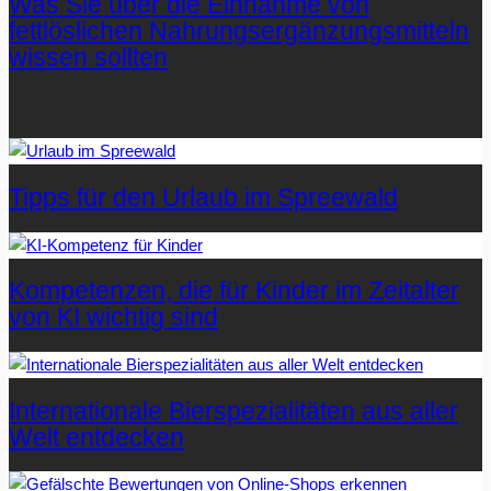
Was Sie über die Einnahme von
fettlöslichen Nahrungsergänzungsmitteln
wissen sollten
Letzte Artikel
Tipps für den Urlaub im Spreewald
Kompetenzen, die für Kinder im Zeitalter
von KI wichtig sind
Internationale Bierspezialitäten aus aller
Welt entdecken