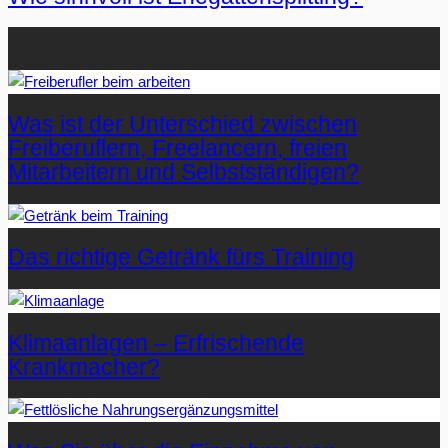
Beliebteste Artikel auf Mister-Wong.com
Was ist der Unterschied zwischen
Freiberuflern, Freelancern, freien
Mitarbeitern und Selbstständigen?
Das richtige Getränk fürs Training
Klimaanlagen – Erfrischende
Krankmacher?