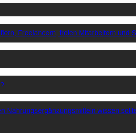
lern, Freelancern, freien Mitarbeitern und 
r?
hen Nahrungsergänzungsmitteln wissen sollt