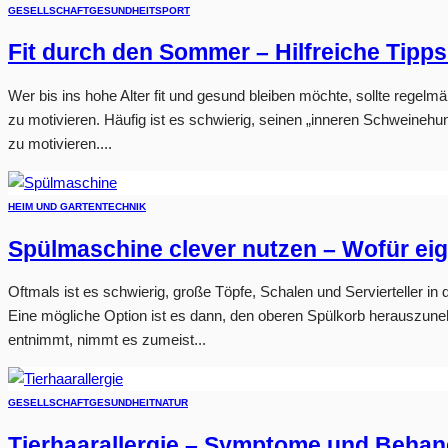
GESELLSCHAFT
GESUNDHEIT
SPORT
Fit durch den Sommer – Hilfreiche Tipps 
Wer bis ins hohe Alter fit und gesund bleiben möchte, sollte regelmä
zu motivieren. Häufig ist es schwierig, seinen „inneren Schweine
zu motivieren....
HEIM UND GARTEN
TECHNIK
Spülmaschine clever nutzen – Wofür eig
Oftmals ist es schwierig, große Töpfe, Schalen und Servierteller in
Eine mögliche Option ist es dann, den oberen Spülkorb herauszun
entnimmt, nimmt es zumeist...
GESELLSCHAFT
GESUNDHEIT
NATUR
Tierhaarallergie – Symptome und Behan