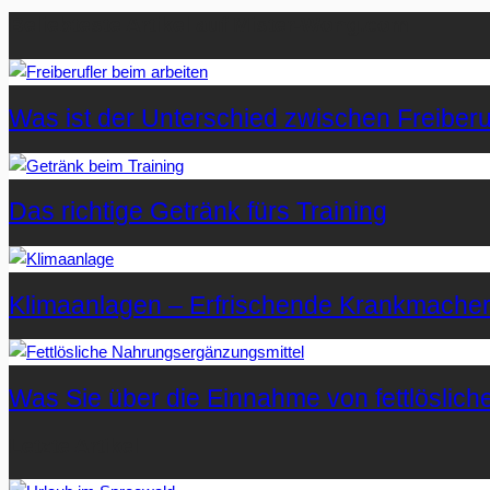
Beliebteste Artikel auf Mister-Wong.com
Was ist der Unterschied zwischen Freiberuf
Das richtige Getränk fürs Training
Klimaanlagen – Erfrischende Krankmache
Was Sie über die Einnahme von fettlöslic
Letzte Artikel