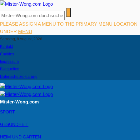
PLEASE ASSIGN A MENU TO THE PRIMARY MENU LOCATION
UNDER
MENU
Samstag, 8 August, 2026
Kontakt
Cookies
Impressum
Bildquellen
Datenschutzerklärung
Mister-Wong.com
SPORT
GESUNDHEIT
HEIM UND GARTEN