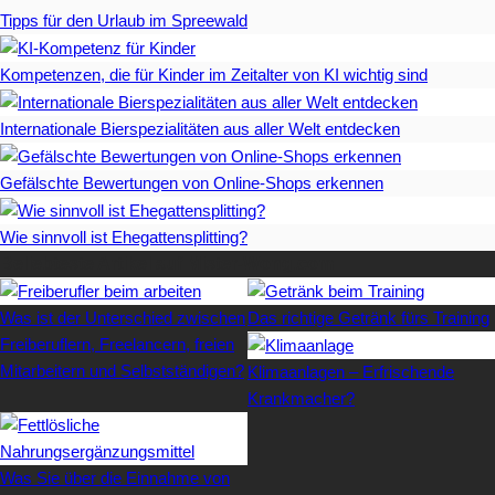
Tipps für den Urlaub im Spreewald
Kompetenzen, die für Kinder im Zeitalter von KI wichtig sind
Internationale Bierspezialitäten aus aller Welt entdecken
Gefälschte Bewertungen von Online-Shops erkennen
Wie sinnvoll ist Ehegattensplitting?
Beliebteste Artikel auf Mister-Wong.com
Was ist der Unterschied zwischen
Das richtige Getränk fürs Training
Freiberuflern, Freelancern, freien
Mitarbeitern und Selbstständigen?
Klimaanlagen – Erfrischende
Krankmacher?
Was Sie über die Einnahme von