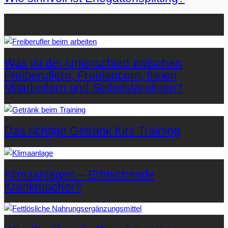
Beliebteste Artikel auf Mister-Wong.com
Was ist der Unterschied zwischen
Freiberuflern, Freelancern, freien
Mitarbeitern und Selbstständigen?
Das richtige Getränk fürs Training
Klimaanlagen – Erfrischende
Krankmacher?