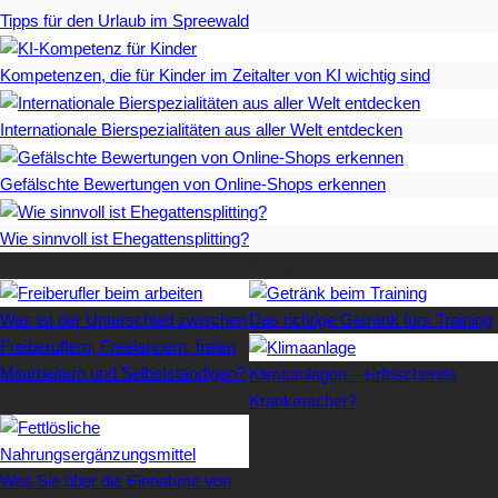
Tipps für den Urlaub im Spreewald
Kompetenzen, die für Kinder im Zeitalter von KI wichtig sind
Internationale Bierspezialitäten aus aller Welt entdecken
Gefälschte Bewertungen von Online-Shops erkennen
Wie sinnvoll ist Ehegattensplitting?
Beliebteste Artikel auf Mister-Wong.com
Was ist der Unterschied zwischen
Das richtige Getränk fürs Training
Freiberuflern, Freelancern, freien
Mitarbeitern und Selbstständigen?
Klimaanlagen – Erfrischende
Krankmacher?
Was Sie über die Einnahme von