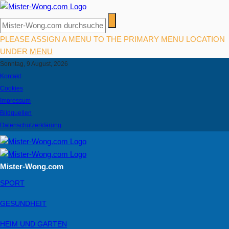
PLEASE ASSIGN A MENU TO THE PRIMARY MENU LOCATION
UNDER
MENU
Sonntag, 9 August, 2026
Kontakt
Cookies
Impressum
Bildquellen
Datenschutzerklärung
Mister-Wong.com
SPORT
GESUNDHEIT
HEIM UND GARTEN