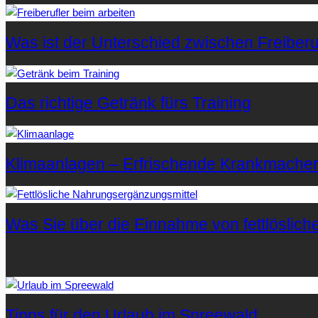
Was ist der Unterschied zwischen Freiberuf
Das richtige Getränk fürs Training
Klimaanlagen – Erfrischende Krankmache
Was Sie über die Einnahme von fettlöslic
Letzte Artikel
Tipps für den Urlaub im Spreewald