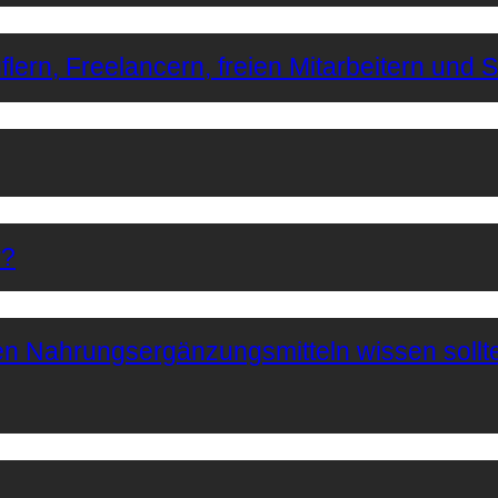
lern, Freelancern, freien Mitarbeitern und 
r?
hen Nahrungsergänzungsmitteln wissen sollt