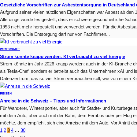
Gesetzliche Vorschriften zur Asbestentsorgung in Deutschland 
Aufgrund seiner vielen nützlichen Eigenschaften war Asbest ab den 19
Allerdings wurde festgestellt, dass er schwere gesundheitliche Schä
1993 nicht mehr hergestellt und verwendet werden. Für die Asbestsa
Vorschriften. Die Entsorgung darf nur von Fachfirmen...
WIRTSCHAFT
Strom könnte knapp werden: KI verbraucht zu viel Energie
Strom könnte im Jahr 2026 knapp werden; auch in der KI-Branche dro
als Tesla-Chef, sondern er betreibt auch das Unternehmen xAI und is
Datenzentrum, das so viel Strom verbrauchen soll, wie von einem Kern
REISEN
Anreise in die Schweiz – Tipps und Informationen
Für Wanderer, Wintersportler, aber auch für Städte- und Kulturbegeist
mit dem Auto, aber auch mit der Bahn, dem Fernbus oder per Flug err
möchte, dem empfiehlt sich eine Anreise mit dem Auto. Vor Antritt der 
1
2
3
4
…
30