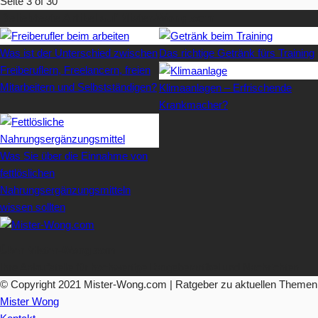
Seite 3 of 30
Beliebteste Artikel auf Mister-Wong.com
Was ist der Unterschied zwischen
Das richtige Getränk fürs Training
Freiberuflern, Freelancern, freien
Mitarbeitern und Selbstständigen?
Klimaanlagen – Erfrischende
Krankmacher?
Was Sie über die Einnahme von
fettlöslichen
Nahrungsergänzungsmitteln
wissen sollten
Über Mister-Wong.com
Ihre Anlaufstelle für hochwertige Ratgeberartikel und Nachrichten.
© Copyright 2021 Mister-Wong.com | Ratgeber zu aktuellen Themen
Mister Wong