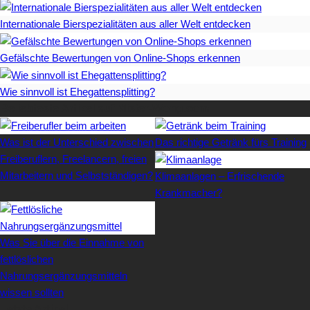
Internationale Bierspezialitäten aus aller Welt entdecken
Gefälschte Bewertungen von Online-Shops erkennen
Wie sinnvoll ist Ehegattensplitting?
Beliebteste Artikel auf Mister-Wong.com
Was ist der Unterschied zwischen
Das richtige Getränk fürs Training
Freiberuflern, Freelancern, freien
Mitarbeitern und Selbstständigen?
Klimaanlagen – Erfrischende
Krankmacher?
Was Sie über die Einnahme von
fettlöslichen
Nahrungsergänzungsmitteln
wissen sollten
Letzte Artikel