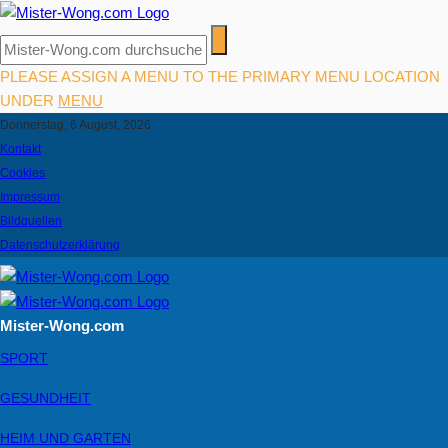
PLEASE ASSIGN A MENU TO THE PRIMARY MENU LOCATION
UNDER
MENU
Donnerstag, 6 August, 2026
Kontakt
Cookies
Impressum
Bildquellen
Datenschutzerklärung
Mister-Wong.com
SPORT
GESUNDHEIT
HEIM UND GARTEN