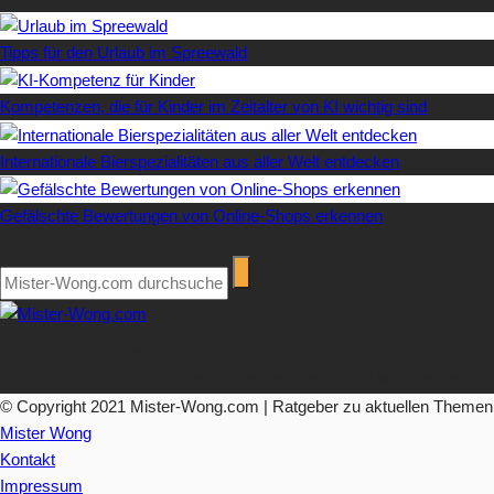
Tipps für den Urlaub im Spreewald
Kompetenzen, die für Kinder im Zeitalter von KI wichtig sind
Internationale Bierspezialitäten aus aller Welt entdecken
Gefälschte Bewertungen von Online-Shops erkennen
Suchen
Über Mister-Wong.com
Ihre Anlaufstelle für hochwertige Ratgeberartikel und Nachrichten.
© Copyright 2021 Mister-Wong.com | Ratgeber zu aktuellen Themen
Mister Wong
Kontakt
Impressum