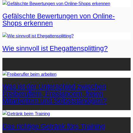
Gefälschte Bewertungen von Online-
Shops erkennen
Wie sinnvoll ist Ehegattensplitting?
Beliebteste Artikel auf Mister-Wong.com
Was ist der Unterschied zwischen
Freiberuflern, Freelancern, freien
Mitarbeitern und Selbstständigen?
Das richtige Getränk fürs Training