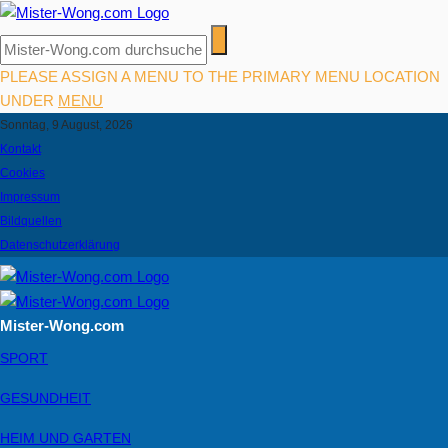
PLEASE ASSIGN A MENU TO THE PRIMARY MENU LOCATION
UNDER
MENU
Sonntag, 9 August, 2026
Kontakt
Cookies
Impressum
Bildquellen
Datenschutzerklärung
Mister-Wong.com
SPORT
GESUNDHEIT
HEIM UND GARTEN