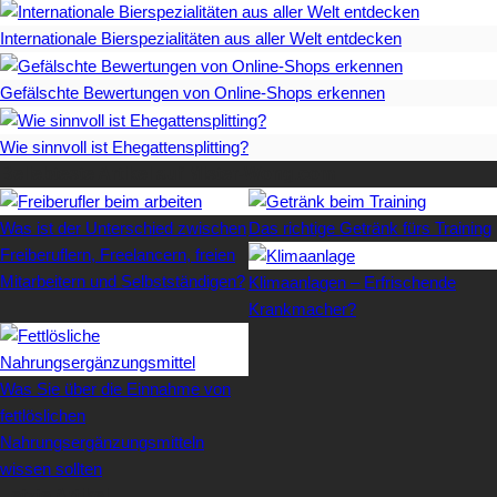
Internationale Bierspezialitäten aus aller Welt entdecken
Gefälschte Bewertungen von Online-Shops erkennen
Wie sinnvoll ist Ehegattensplitting?
Beliebteste Artikel auf Mister-Wong.com
Was ist der Unterschied zwischen
Das richtige Getränk fürs Training
Freiberuflern, Freelancern, freien
Mitarbeitern und Selbstständigen?
Klimaanlagen – Erfrischende
Krankmacher?
Was Sie über die Einnahme von
fettlöslichen
Nahrungsergänzungsmitteln
wissen sollten
Letzte Artikel