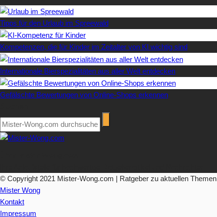
Tipps für den Urlaub im Spreewald
Kompetenzen, die für Kinder im Zeitalter von KI wichtig sind
Internationale Bierspezialitäten aus aller Welt entdecken
Gefälschte Bewertungen von Online-Shops erkennen
Suchen
Über Mister-Wong.com
Ihre Anlaufstelle für hochwertige Ratgeberartikel und Nachrichten.
© Copyright 2021 Mister-Wong.com | Ratgeber zu aktuellen Themen
Mister Wong
Kontakt
Impressum