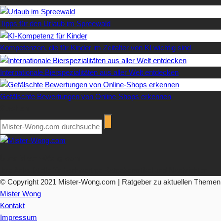
Tipps für den Urlaub im Spreewald
Kompetenzen, die für Kinder im Zeitalter von KI wichtig sind
Internationale Bierspezialitäten aus aller Welt entdecken
Gefälschte Bewertungen von Online-Shops erkennen
Suchen
Über Mister-Wong.com
Ihre Anlaufstelle für hochwertige Ratgeberartikel und Nachrichten.
© Copyright 2021 Mister-Wong.com | Ratgeber zu aktuellen Themen
Mister Wong
Kontakt
Impressum