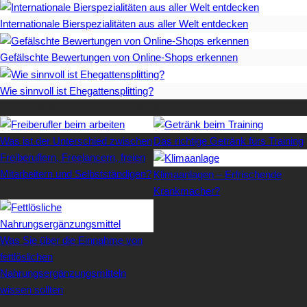
Internationale Bierspezialitäten aus aller Welt entdecken
Gefälschte Bewertungen von Online-Shops erkennen
Wie sinnvoll ist Ehegattensplitting?
Beliebteste Artikel auf Mister-Wong.com
Was ist der Unterschied zwischen
Das richtige Getränk fürs Training
Freiberuflern, Freelancern, freien
Mitarbeitern und Selbstständigen?
Klimaanlagen – Erfrischende
Krankmacher?
Was Sie über die Einnahme von
fettlöslichen
Nahrungsergänzungsmitteln
wissen sollten
Letzte Artikel