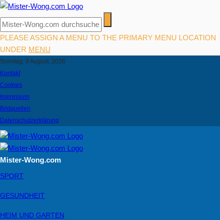
PLEASE ASSIGN A MENU TO THE PRIMARY MENU LOCATION
UNDER
MENU
Sonntag, 9 August, 2026
Kontakt
Cookies
Impressum
Bildquellen
Datenschutzerklärung
Mister-Wong.com
SPORT
GESUNDHEIT
HEIM UND GARTEN