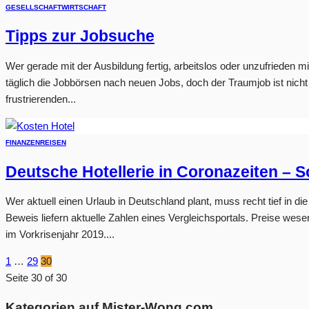
GESELLSCHAFT
WIRTSCHAFT
Tipps zur Jobsuche
Wer gerade mit der Ausbildung fertig, arbeitslos oder unzufrieden 
täglich die Jobbörsen nach neuen Jobs, doch der Traumjob ist nicht
frustrierenden...
FINANZEN
REISEN
Deutsche Hotellerie in Coronazeiten – 
Wer aktuell einen Urlaub in Deutschland plant, muss recht tief in 
Beweis liefern aktuelle Zahlen eines Vergleichsportals. Preise wese
im Vorkrisenjahr 2019....
1
…
29
30
Seite 30 of 30
Kategorien auf Mister-Wong.com