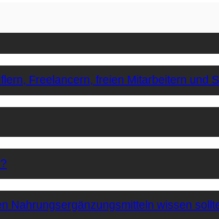
lern, Freelancern, freien Mitarbeitern und 
r?
hen Nahrungsergänzungsmitteln wissen sollt