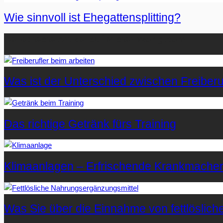
Wie sinnvoll ist Ehegattensplitting?
Beliebteste Artikel auf Mister-Wong.com
Was ist der Unterschied zwischen Freiberuf
Das richtige Getränk fürs Training
Klimaanlagen – Erfrischende Krankmache
Was Sie über die Einnahme von fettlöslic