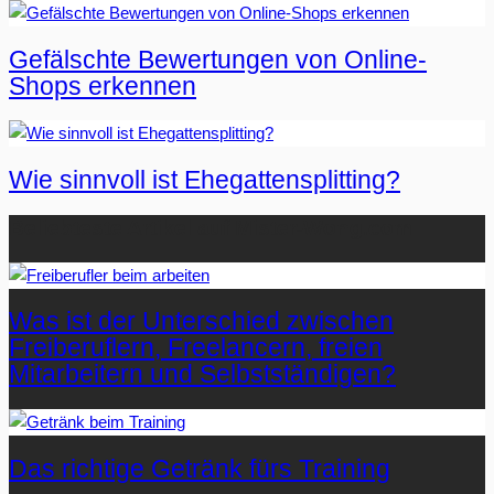
Gefälschte Bewertungen von Online-
Shops erkennen
Wie sinnvoll ist Ehegattensplitting?
Beliebteste Artikel auf Mister-Wong.com
Was ist der Unterschied zwischen
Freiberuflern, Freelancern, freien
Mitarbeitern und Selbstständigen?
Das richtige Getränk fürs Training