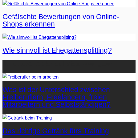
Gefälschte Bewertungen von Online-
Shops erkennen
Wie sinnvoll ist Ehegattensplitting?
Beliebteste Artikel auf Mister-Wong.com
Was ist der Unterschied zwischen
Freiberuflern, Freelancern, freien
Mitarbeitern und Selbstständigen?
Das richtige Getränk fürs Training