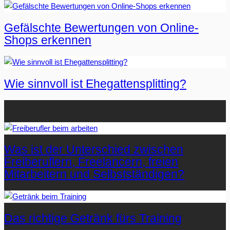
Gefälschte Bewertungen von Online-
Shops erkennen
Wie sinnvoll ist Ehegattensplitting?
Beliebteste Artikel auf Mister-Wong.com
Was ist der Unterschied zwischen
Freiberuflern, Freelancern, freien
Mitarbeitern und Selbstständigen?
Das richtige Getränk fürs Training