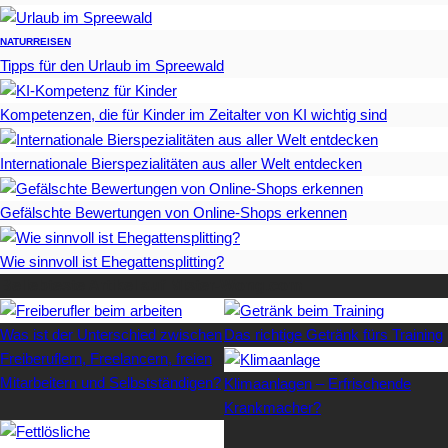
NATUR
REISEN
Tipps für den Urlaub im Spreewald
Kompetenzen, die für Kinder im Zeitalter von KI wichtig sind
Internationale Bierspezialitäten aus aller Welt entdecken
Gefälschte Bewertungen von Online-Shops erkennen
Wie sinnvoll ist Ehegattensplitting?
Beliebteste Artikel auf Mister-Wong.com
Was ist der Unterschied zwischen
Das richtige Getränk fürs Training
Freiberuflern, Freelancern, freien
Mitarbeitern und Selbstständigen?
Klimaanlagen – Erfrischende
Krankmacher?