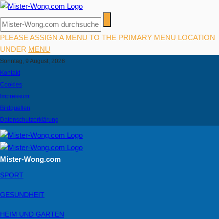
PLEASE ASSIGN A MENU TO THE PRIMARY MENU LOCATION
UNDER
MENU
Sonntag, 9 August, 2026
Kontakt
Cookies
Impressum
Bildquellen
Datenschutzerklärung
Mister-Wong.com
SPORT
GESUNDHEIT
HEIM UND GARTEN