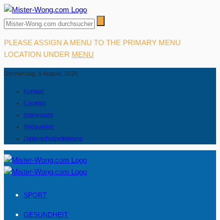
PLEASE ASSIGN A MENU TO THE PRIMARY MENU
LOCATION UNDER
MENU
Donnerstag, 6 August, 2026
Kontakt
Cookies
Impressum
Bildquellen
Datenschutzerklärung
SPORT
GESUNDHEIT