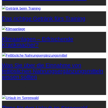
Das richtige Getränk fürs Training
Klimaanlagen – Erfrischende
Krankmacher?
Was Sie über die Einnahme von
fettlöslichen Nahrungsergänzungsmitteln
wissen sollten
Letzte Artikel