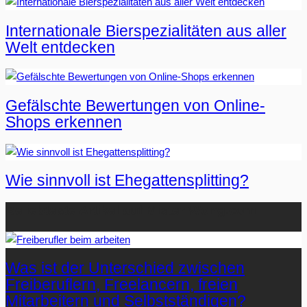
Internationale Bierspezialitäten aus aller
Welt entdecken
Gefälschte Bewertungen von Online-
Shops erkennen
Wie sinnvoll ist Ehegattensplitting?
Beliebteste Artikel auf Mister-Wong.com
Was ist der Unterschied zwischen
Freiberuflern, Freelancern, freien
Mitarbeitern und Selbstständigen?