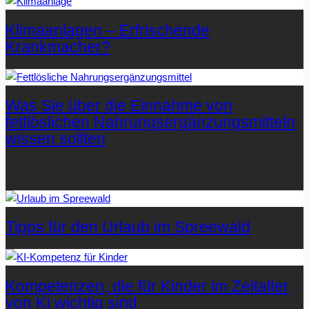
Klimaanlagen – Erfrischende
Krankmacher?
Was Sie über die Einnahme von
fettlöslichen Nahrungsergänzungsmitteln
wissen sollten
Letzte Artikel
Tipps für den Urlaub im Spreewald
Kompetenzen, die für Kinder im Zeitalter
von KI wichtig sind