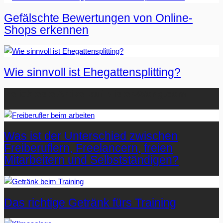
Gefälschte Bewertungen von Online-
Shops erkennen
Wie sinnvoll ist Ehegattensplitting?
Beliebteste Artikel auf Mister-Wong.com
Was ist der Unterschied zwischen
Freiberuflern, Freelancern, freien
Mitarbeitern und Selbstständigen?
Das richtige Getränk fürs Training