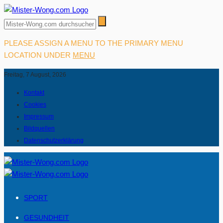
PLEASE ASSIGN A MENU TO THE PRIMARY MENU
LOCATION UNDER
MENU
Freitag, 7 August, 2026
Kontakt
Cookies
Impressum
Bildquellen
Datenschutzerklärung
SPORT
GESUNDHEIT