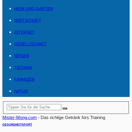
HEIM UND GARTEN
WIRTSCHAFT
INTERNET
GESELLSCHAFT
REISEN
TECHNIK
FINANZEN
NATUR
Mister-Wong.com
-
Das richtige Getränk fürs Training
GESUNDHEIT
SPORT