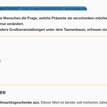
sgeschenke? -
Foto: © netrun78 #462089785 – stock.adobe.com
iele Menschen die Frage, welche Präsente sie verschenken möchte
ise verändert.
dere Großveranstaltungen unter dem Tannenbaum, erfreuen sich 
n
dee
eihnachtsgeschenke aus.
Dieser Wert ist bereits seit mehreren Jahr