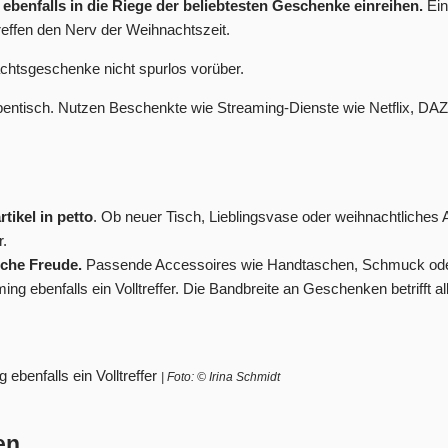
ebenfalls in die Riege der beliebtesten Geschenke einreihen.
Ein
effen den Nerv der Weihnachtszeit.
achtsgeschenke nicht spurlos vorüber.
ntisch. Nutzen Beschenkte wie Streaming-Dienste wie Netflix, DAZN
ikel in petto
. Ob neuer Tisch, Lieblingsvase oder weihnachtliches A
r.
iche Freude.
Passende Accessoires wie Handtaschen, Schmuck oder 
g ebenfalls ein Volltreffer. Die Bandbreite an Geschenken betrifft 
benfalls ein Volltreffer
| Foto: © Irina Schmidt
en