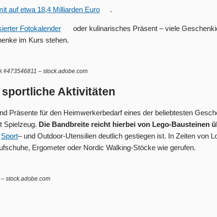
 auf etwa 18,4 Milliarden Euro
.
sierter Fotokalender
oder kulinarisches Präsent – viele Geschenk
henke im Kurs stehen.
tsk #473546811 – stock.adobe.com
sportliche Aktivitäten
ind Präsente für den Heimwerkerbedarf eines der beliebtesten Gesche
t Spielzeug.
Die Bandbreite reicht hierbei von Lego-Bausteinen 
n
Sport
– und Outdoor-Utensilien deutlich gestiegen ist. In Zeiten vo
aufschuhe, Ergometer oder Nordic Walking-Stöcke wie gerufen.
 – stock.adobe.com