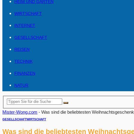
HEIM UND GARTEN
WIRTSCHAFT
INTERNET
GESELLSCHAFT
REISEN
TECHNIK
FINANZEN
NATUR
Mister-Wong.com
-
Was sind die beliebtesten Weihnachtsgeschen
GESELLSCHAFT
WIRTSCHAFT
Was sind die beliebtesten Weihnachts