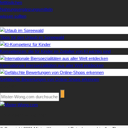
fettlöslichen
Nahrungsergänzungsmitteln
wissen sollten
Letzte Artikel
Tipps für den Urlaub im Spreewald
Kompetenzen, die für Kinder im Zeitalter von KI wichtig sind
Internationale Bierspezialitäten aus aller Welt entdecken
Gefälschte Bewertungen von Online-Shops erkennen
Suchen
Über Mister-Wong.com
Ihre Anlaufstelle für hochwertige Ratgeberartikel und Nachrichten.