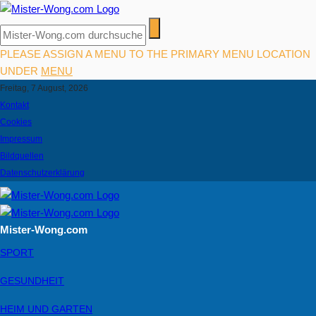
PLEASE ASSIGN A MENU TO THE PRIMARY MENU LOCATION
UNDER
MENU
Freitag, 7 August, 2026
Kontakt
Cookies
Impressum
Bildquellen
Datenschutzerklärung
Mister-Wong.com
SPORT
GESUNDHEIT
HEIM UND GARTEN