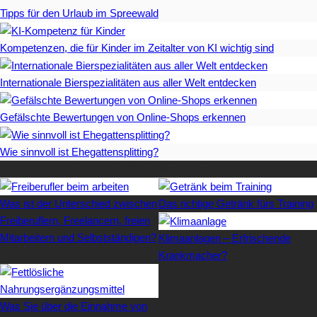
Tipps für den Urlaub im Spreewald
Kompetenzen, die für Kinder im Zeitalter von KI wichtig sind
Internationale Bierspezialitäten aus aller Welt entdecken
Gefälschte Bewertungen von Online-Shops erkennen
Wie sinnvoll ist Ehegattensplitting?
Beliebteste Artikel auf Mister-Wong.com
Was ist der Unterschied zwischen
Das richtige Getränk fürs Training
Freiberuflern, Freelancern, freien
Mitarbeitern und Selbstständigen?
Klimaanlagen – Erfrischende
Krankmacher?
Was Sie über die Einnahme von