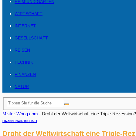
HEIM UND GARTEN
WIRTSCHAFT
INTERNET
GESELLSCHAFT
REISEN
TECHNIK
FINANZEN
NATUR
Mister-Wong.com
-
Droht der Weltwirtschaft eine Triple-Rezession?
FINANZEN
WIRTSCHAFT
Droht der Weltwirtschaft eine Triple-Re