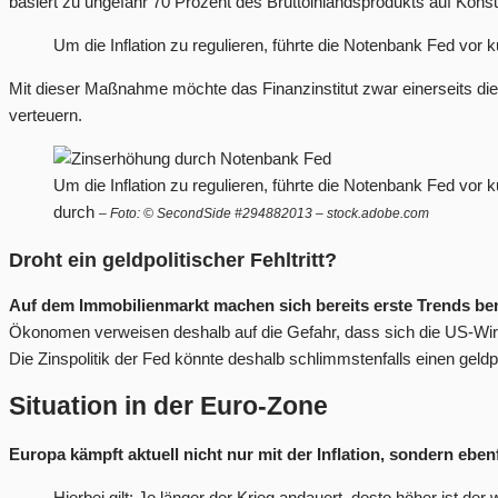
basiert zu ungefähr 70 Prozent des Bruttoinlandsprodukts auf Ko
Um die Inflation zu regulieren, führte die Notenbank Fed vor 
Mit dieser Maßnahme möchte das Finanzinstitut zwar einerseits die
verteuern.
Um die Inflation zu regulieren, führte die Notenbank Fed vor 
durch
– Foto: © SecondSide #294882013 – stock.adobe.com
Droht ein geldpolitischer Fehltritt?
Auf dem Immobilienmarkt machen sich bereits erste Trends b
Ökonomen verweisen deshalb auf die Gefahr, dass sich die US-Wirt
Die Zinspolitik der Fed könnte deshalb schlimmstenfalls einen geldpo
Situation in der Euro-Zone
Europa kämpft aktuell nicht nur mit der Inflation, sondern eben
Hierbei gilt: Je länger der Krieg andauert, desto höher ist der