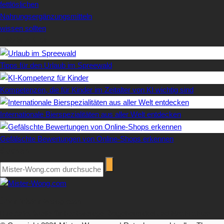
fettlöslichen
Nahrungsergänzungsmitteln
wissen sollten
Letzte Artikel
Tipps für den Urlaub im Spreewald
Kompetenzen, die für Kinder im Zeitalter von KI wichtig sind
Internationale Bierspezialitäten aus aller Welt entdecken
Gefälschte Bewertungen von Online-Shops erkennen
Suchen
Über Mister-Wong.com
Ihre Anlaufstelle für hochwertige Ratgeberartikel und Nachrichten.