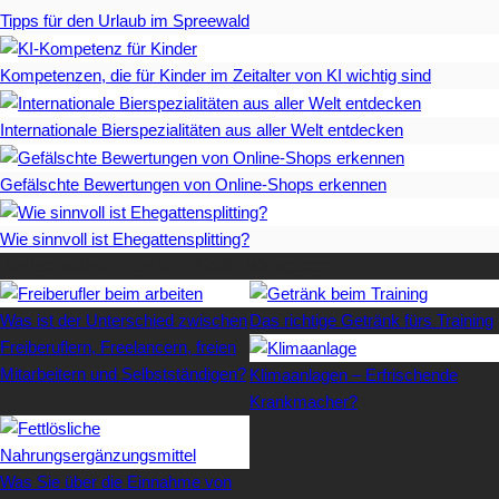
Tipps für den Urlaub im Spreewald
Kompetenzen, die für Kinder im Zeitalter von KI wichtig sind
Internationale Bierspezialitäten aus aller Welt entdecken
Gefälschte Bewertungen von Online-Shops erkennen
Wie sinnvoll ist Ehegattensplitting?
Beliebteste Artikel auf Mister-Wong.com
Was ist der Unterschied zwischen
Das richtige Getränk fürs Training
Freiberuflern, Freelancern, freien
Mitarbeitern und Selbstständigen?
Klimaanlagen – Erfrischende
Krankmacher?
Was Sie über die Einnahme von