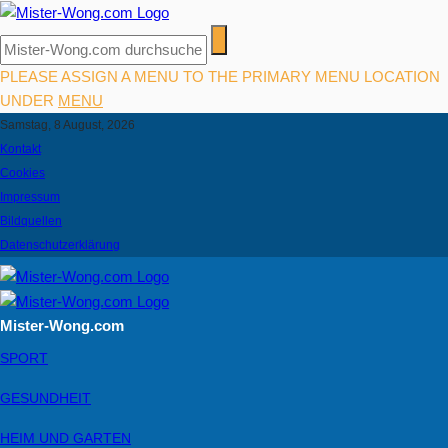
PLEASE ASSIGN A MENU TO THE PRIMARY MENU LOCATION
UNDER
MENU
Samstag, 8 August, 2026
Kontakt
Cookies
Impressum
Bildquellen
Datenschutzerklärung
Mister-Wong.com
SPORT
GESUNDHEIT
HEIM UND GARTEN