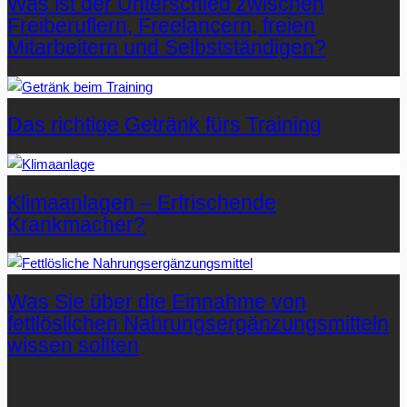
Was ist der Unterschied zwischen
Freiberuflern, Freelancern, freien
Mitarbeitern und Selbstständigen?
Das richtige Getränk fürs Training
Klimaanlagen – Erfrischende
Krankmacher?
Was Sie über die Einnahme von
fettlöslichen Nahrungsergänzungsmitteln
wissen sollten
Letzte Artikel