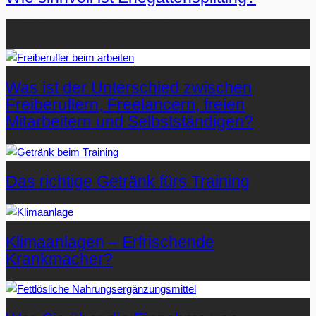
Beliebteste Artikel auf Mister-Wong.com
Was ist der Unterschied zwischen
Freiberuflern, Freelancern, freien
Mitarbeitern und Selbstständigen?
Das richtige Getränk fürs Training
Klimaanlagen – Erfrischende
Krankmacher?