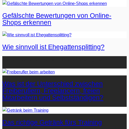
Gefälschte Bewertungen von Online-
Shops erkennen
Wie sinnvoll ist Ehegattensplitting?
Beliebteste Artikel auf Mister-Wong.com
Was ist der Unterschied zwischen
Freiberuflern, Freelancern, freien
Mitarbeitern und Selbstständigen?
Das richtige Getränk fürs Training