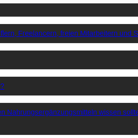
lern, Freelancern, freien Mitarbeitern und 
r?
hen Nahrungsergänzungsmitteln wissen sollt