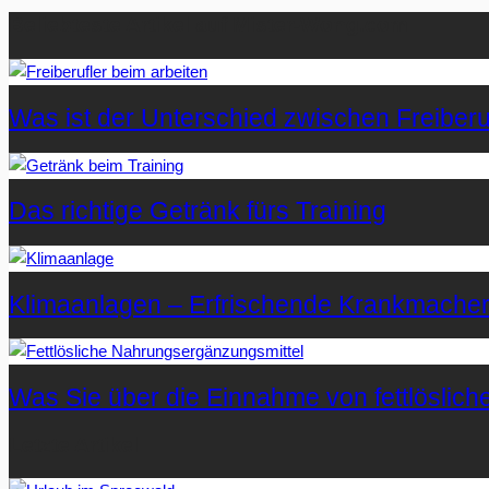
Beliebteste Artikel auf Mister-Wong.com
Was ist der Unterschied zwischen Freiberuf
Das richtige Getränk fürs Training
Klimaanlagen – Erfrischende Krankmache
Was Sie über die Einnahme von fettlöslic
Letzte Artikel