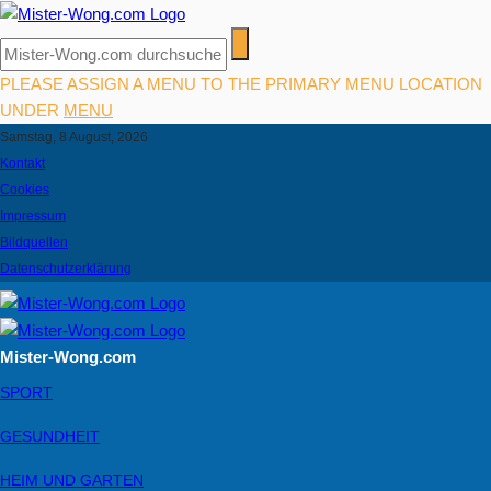
PLEASE ASSIGN A MENU TO THE PRIMARY MENU LOCATION
UNDER
MENU
Samstag, 8 August, 2026
Kontakt
Cookies
Impressum
Bildquellen
Datenschutzerklärung
Mister-Wong.com
SPORT
GESUNDHEIT
HEIM UND GARTEN