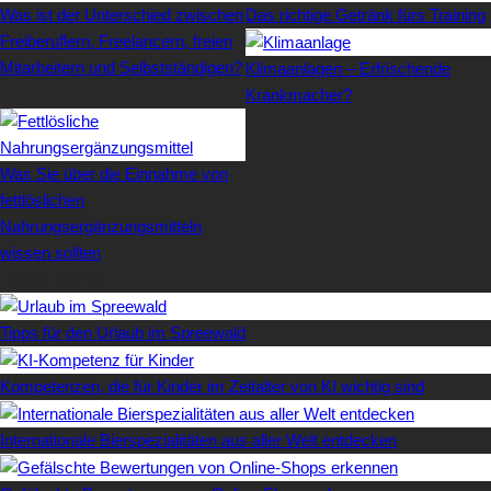
Was ist der Unterschied zwischen
Das richtige Getränk fürs Training
Freiberuflern, Freelancern, freien
Mitarbeitern und Selbstständigen?
Klimaanlagen – Erfrischende
Krankmacher?
Was Sie über die Einnahme von
fettlöslichen
Nahrungsergänzungsmitteln
wissen sollten
Letzte Artikel
Tipps für den Urlaub im Spreewald
Kompetenzen, die für Kinder im Zeitalter von KI wichtig sind
Internationale Bierspezialitäten aus aller Welt entdecken