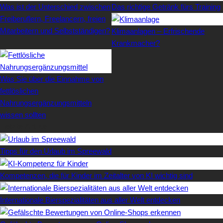
Was ist der Unterschied zwischen
Das richtige Getränk fürs Training
Freiberuflern, Freelancern, freien
Mitarbeitern und Selbstständigen?
Klimaanlagen – Erfrischende
Krankmacher?
Was Sie über die Einnahme von
fettlöslichen
Nahrungsergänzungsmitteln
wissen sollten
Letzte Artikel
Tipps für den Urlaub im Spreewald
Kompetenzen, die für Kinder im Zeitalter von KI wichtig sind
Internationale Bierspezialitäten aus aller Welt entdecken