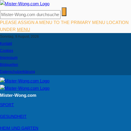
PLEASE ASSIGN A MENU TO THE PRIMARY MENU LOCATION
UNDER
MENU
Sonntag, 9 August, 2026
Kontakt
Cookies
Impressum
Bildquellen
Datenschutzerklärung
Mister-Wong.com
SPORT
GESUNDHEIT
HEIM UND GARTEN