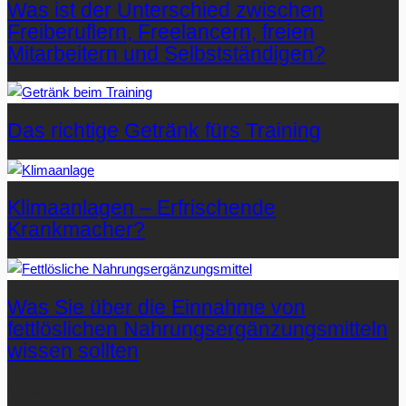
Was ist der Unterschied zwischen
Freiberuflern, Freelancern, freien
Mitarbeitern und Selbstständigen?
Das richtige Getränk fürs Training
Klimaanlagen – Erfrischende
Krankmacher?
Was Sie über die Einnahme von
fettlöslichen Nahrungsergänzungsmitteln
wissen sollten
Letzte Artikel