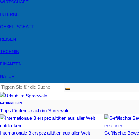
WIRTSCHAFT
INTERNET
GESELLSCHAFT
REISEN
TECHNIK
FINANZEN
NATUR
NATUR
REISEN
Tipps für den Urlaub im Spreewald
Internationale Bierspezialitäten aus aller Welt
Gefälschte Bewe